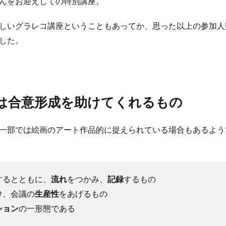
んをお迎えしての特別講座。
しいグラレコ講座ということもあってか、思った以上の参加人
した。
は合意形成を助けてくれるもの
一部では絵画のアート作品的に捉えられている場合もあるよう
するとともに、
流れ
をつかみ、
記録
するもの
け、会議の
生産性
をあげるもの
ション
の一形態である