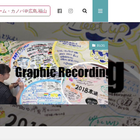
ーム・カノバ＠広島,福山
BLOG
アイデア出し
場
ダイアローグ
ひゅっげな森
モ
偶有性
傾聴
大学生
居場所