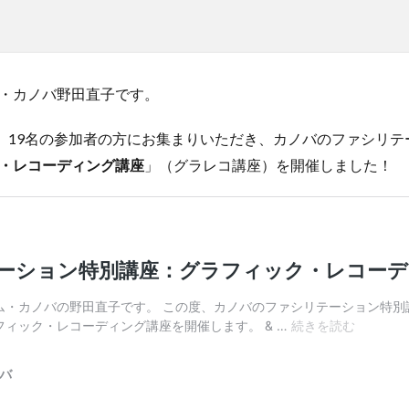
広島
府中市
影山知明
性格
性質
支援
書評
害
福山
福山市
福山市立大学
福祉
福祉施設
笑い
そげ
肩書き
芸術
落語
表現
読書会
読書会レポー
・カノバ野田直子です。
－21時、 19名の参加者の方にお集まりいただき、カノバのファシ
検索
・レコーディング講座
」（グラレコ講座）を開催しました！