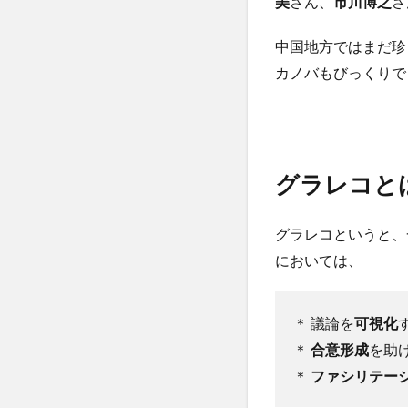
美
さん、
市川博之
さ
中国地方ではまだ珍
カノバもびっくりで
グラレコと
グラレコというと、
においては、
＊ 議論を
可視化
＊
合意形成
を助
＊
ファシリテー