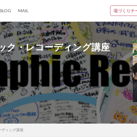
とは
ーション講座】とは
チームづくり支援】とは
援】とは
とは
場づくりチ
BLOG
MAIL
カノバ
ファシリテーション
場づくり
とは
ーション講座】とは
チームづくり支援】とは
援】とは
とは
ック・レコーディング講座
Book&Dialog
SDGs
アート
アイデア
アイデアキャンプ
ンターテイメント
エンタメ
オンライン
カノバ
カノバの学び
キャンドル
キャンプ
グラフィックレコーディング
グラレコ
チーム・ビルディング
チームづくり
てんぐりかっぱ
トイノバ
ン
プレゼン
ベランダ
まちづくり大学
ミーティング
モ
不登校
中学生
人生の問い
会議
偏愛
偏愛マップ
勉強会
問い
場づくり
場づくり支援
場作り支援
大学
ーディング講座
学生トイノバ
対話
尾道
尾道自由大学
尾道自由大学祭