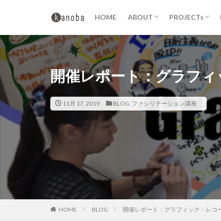
チーム・カノバとは？
沿革・実績
【トイノバ】
【ファシリテ
【組織開発・
【場づくり支
【ミチカケ】
HOME
ABOUT
PROJECTs
問い
トイノバ
チーム・カノバとは？
沿革・実績
【トイノバ】
【ファシリテ
【組織開発・
【場づくり支
【ミチカケ】
カテゴリー
開催レポート：グラフィ
タグ
11月 17, 2019
BLOG
,
ファシリテーション講座
beの肩書き
イベント
エ
カノバの読書会
ダイアログ
ファシリテーショ
ワークショップ
冒険遊び場
HOME
BLOG
開催レポート：グラフィック・レコ
学び場
学生