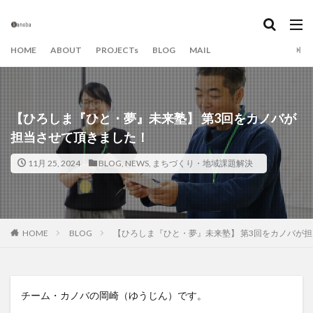
カテゴリー
HOME
ABOUT
PROJECTs
BLOG
MAIL
タグ
beの肩書き
Book&Dialog
SDGs
アート
【ひろしま『ひと・夢』未来塾】 第3回をカノバが
アイデア
アイデアキャンプ
アイデア出し
担当させて頂きました！
イベント
エンターテイメント
エンタメ
11月 25, 2024
BLOG
,
NEWS
,
まちづくり・地域課題解決
オンライン
カノバ
カノバの学び場
カノバの読書会
キャンドル
キャンプ
グラフィックレコーディング
グラレコ
ダイアローグ
ダイアログ
チーム・ビルディング
HOME
BLOG
【ひろしま『ひと・夢』未来塾】 第3回をカノバが
チームづくり
てんぐりかっぱ
トイノバ
ひゅっげな森
ファシリテーション
プレゼン
ベランダ
まちづくり大学
ミーティング
モモ
チーム・カノバの岡崎（ゆうじん）です。