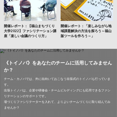
開催レポート：【福山まちづくり
開催レポート：「楽しみながら地
大学2022】ファシリテーション講
域課題解決の方法を探ろう～福山
座「楽しい会議のつくり方」
版ツールを作ろう～」
《トイノバ》をあなたのチームに活用してみません
か？
チーム・カノバでは、外に出向いておこなう出張式のトイノバも行っていま
す。
出張トイノバは、企業や研修会・チームビルディングにも応用できるファシ
リテーションのサポートです。
場づくりファシリテーターを入れて、よりよいチームづくりに取り組んでみ
ませんか？