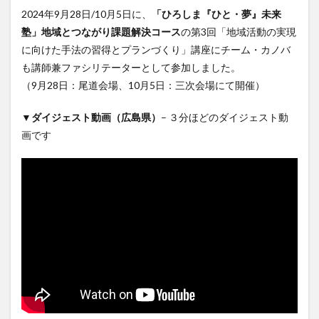
ワークショップ
不登校
中学生
人生の問い
2024年9月28日/10月5日に、
「ひろしま『ひと・夢』未来
会議
偏愛
偏愛マップ
偶有性
傾聴
塾」地域とつながり課題解決コース
の第3回「地域活動の実現
冒険遊び場
勉強会
問い
場づくり
に向けた手法の習得とプランづくり」講座にチーム・カノバ
場づくり支援
場作り支援
大学
大学生
も講師兼ファシリテーターとして参加しました。
（9月28日：尾道会場、10月5日：三次会場にて開催）
学び場
学生
学生トイノバ
対話
尾道
尾道自由大学
尾道自由大学祭
居場所
▼ダイジェスト動画（広島県）
– ３分ほどのダイジェスト動
屋外ミーティング
広島
府中市
影山知明
画です
性格
性質
支援
書評
根底の問い
演芸
発達障害
福山
福山市
福山市立大学
福祉
福祉施設
笑い
続・ゆっくり、いそげ
肩書き
芸術
落語
表現
読書会
読書会レポート
質問
趣味
風の丘
検索