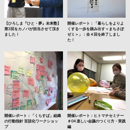
【ひろしま『ひと・夢』未来塾】
開催レポート：「暮らしをよりよ
第3回をカノバが担当させて頂き
くする一歩を踏み出す＜まちさぽ
ました！
ゼミ＞」：全４回を終了しまし
た！
開催レポート：「くらすば」組織
開催レポート：ヒトマチセミナー
の行動指針 言語化ワークショッ
＃04 楽しい会議のつくり方・実践
プ
編