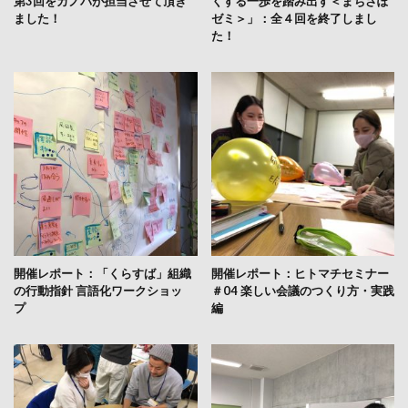
第3回をカノバが担当させて頂き
くする一歩を踏み出す＜まちさぽ
ました！
ゼミ＞」：全４回を終了しまし
た！
開催レポート：「くらすば」組織
開催レポート：ヒトマチセミナー
の行動指針 言語化ワークショッ
＃04 楽しい会議のつくり方・実践
プ
編