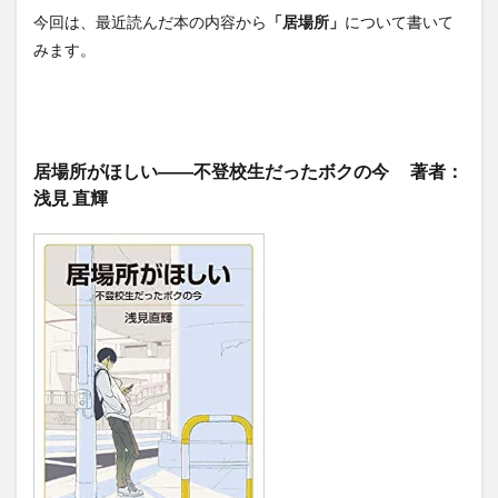
ワークショップ
不登校
中学生
人生の問い
今回は、最近読んだ本の内容から
「居場所」
について書いて
会議
偏愛
偏愛マップ
偶有性
傾聴
みます。
冒険遊び場
勉強会
問い
場づくり
場づくり支援
場作り支援
大学
大学生
学び場
学生
学生トイノバ
対話
尾道
居場所がほしい――不登校生だったボクの今 著者：
尾道自由大学
尾道自由大学祭
居場所
浅見 直輝
屋外ミーティング
広島
府中市
影山知明
性格
性質
支援
書評
根底の問い
演芸
発達障害
福山
福山市
福山市立大学
福祉
福祉施設
笑い
続・ゆっくり、いそげ
肩書き
芸術
落語
表現
読書会
読書会レポート
質問
趣味
風の丘
検索