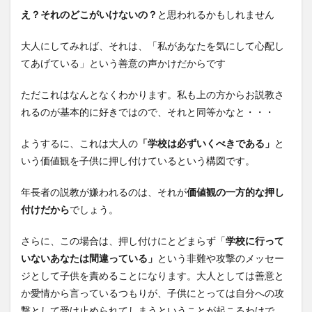
え？それのどこがいけないの？
と思われるかもしれません
大人にしてみれば、それは、「私があなたを気にして心配し
てあげている」という善意の声かけだからです
ただこれはなんとなくわかります。私も上の方からお説教さ
れるのが基本的に好きではので、それと同等かなと・・・
ようするに、これは大人の
「学校は必ずいくべきである」
と
いう価値観を子供に押し付けているという構図です。
年長者の説教が嫌われるのは、それが
価値観の一方的な押し
付けだから
でしょう。
さらに、この場合は、押し付けにとどまらず「
学校に行って
いないあなたは間違っている」
という非難や攻撃のメッセー
ジとして子供を責めることになります。大人としては善意と
か愛情から言っているつもりが、子供にとっては自分への攻
撃として受け止められてしまうということが起こるわけで