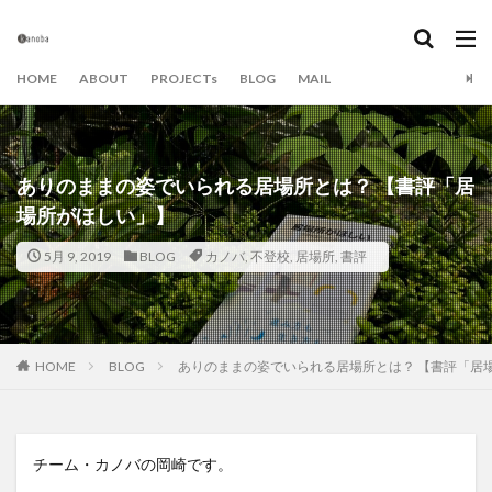
カテゴリー
HOME
ABOUT
PROJECTs
BLOG
MAIL
タグ
beの肩書き
Book&Dialog
SDGs
アート
ありのままの姿でいられる居場所とは？ 【書評「居
アイデア
アイデアキャンプ
アイデア出し
場所がほしい」】
イベント
エンターテイメント
エンタメ
5月 9, 2019
BLOG
カノバ
,
不登校
,
居場所
,
書評
オンライン
カノバ
カノバの学び場
カノバの読書会
キャンドル
キャンプ
グラフィックレコーディング
グラレコ
ダイアローグ
ダイアログ
チーム・ビルディング
HOME
BLOG
ありのままの姿でいられる居場所とは？ 【書評「居
チームづくり
てんぐりかっぱ
トイノバ
ひゅっげな森
ファシリテーション
プレゼン
ベランダ
まちづくり大学
ミーティング
モモ
チーム・カノバの岡崎です。