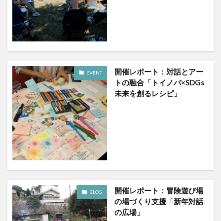
ワークショップ
不登校
中学生
人生の問い
会議
偏愛
偏愛マップ
偶有性
傾聴
冒険遊び場
勉強会
問い
場づくり
場づくり支援
場作り支援
大学
大学生
学び場
学生
学生トイノバ
対話
尾道
開催レポート：対話とアー
EVENT
尾道自由大学
尾道自由大学祭
居場所
トの融合「トイノバ×SDGs
屋外ミーティング
広島
府中市
影山知明
未来を創るレシピ」
性格
性質
支援
書評
根底の問い
演芸
発達障害
福山
福山市
福山市立大学
福祉
福祉施設
笑い
続・ゆっくり、いそげ
肩書き
芸術
落語
表現
読書会
読書会レポート
質問
趣味
風の丘
開催レポート：冒険遊び場
BLOG
の場づくり支援「新年対話
検索
の広場」