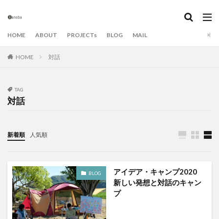
カテゴリー
HOME
ABOUT
PROJECTs
BLOG
MAIL
HOME
対話
タグ
beの肩書き
Book&Dialog
SDGs
アート
アイデア
アイデアキャンプ
アイデア出し
TAG
対話
イベント
エンターテイメント
エンタメ
オンライン
カノバ
カノバの学び場
カノバの読書会
キャンドル
キャンプ
新着順
人気順
グラフィックレコーディング
グラレコ
ダイアローグ
ダイアログ
チーム・ビルディング
アイデア・キャンプ2020
BLOG
チームづくり
てんぐりかっぱ
トイノバ
新しい発想と対話のキャン
ひゅっげな森
ファシリテーション
プレゼン
プ
ベランダ
まちづくり大学
ミーティング
モモ