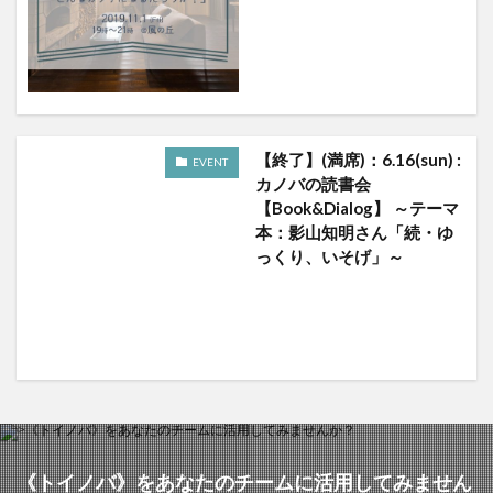
ワークショップ
不登校
中学生
人生の問い
会議
偏愛
偏愛マップ
偶有性
傾聴
冒険遊び場
勉強会
問い
場づくり
場づくり支援
場作り支援
大学
大学生
学び場
学生
学生トイノバ
対話
尾道
【終了】(満席)：6.16(sun) :
EVENT
尾道自由大学
尾道自由大学祭
居場所
カノバの読書会
屋外ミーティング
広島
府中市
影山知明
【Book&Dialog】 ～テーマ
本：影山知明さん「続・ゆ
性格
性質
支援
書評
根底の問い
っくり、いそげ」～
演芸
発達障害
福山
福山市
福山市立大学
福祉
福祉施設
笑い
続・ゆっくり、いそげ
肩書き
芸術
落語
表現
読書会
読書会レポート
質問
趣味
風の丘
検索
《トイノバ》をあなたのチームに活用してみません