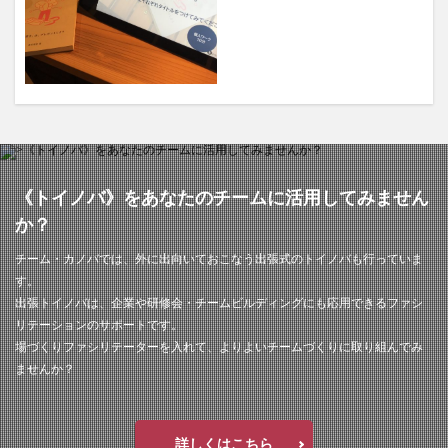
ワークショップ
不登校
中学生
人生の問い
会議
偏愛
偏愛マップ
偶有性
傾聴
冒険遊び場
勉強会
問い
場づくり
場づくり支援
場作り支援
大学
大学生
学び場
学生
学生トイノバ
対話
尾道
尾道自由大学
尾道自由大学祭
居場所
屋外ミーティング
広島
府中市
影山知明
《トイノバ》をあなたのチームに活用してみません
性格
性質
支援
書評
根底の問い
か？
演芸
発達障害
福山
福山市
チーム・カノバでは、外に出向いておこなう出張式のトイノバも行っていま
福山市立大学
福祉
福祉施設
笑い
す。
出張トイノバは、企業や研修会・チームビルディングにも応用できるファシ
続・ゆっくり、いそげ
肩書き
芸術
落語
リテーションのサポートです。
表現
読書会
読書会レポート
質問
趣味
場づくりファシリテーターを入れて、よりよいチームづくりに取り組んでみ
風の丘
ませんか？
検索
詳しくはこちら