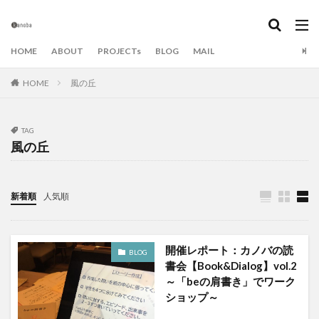
カテゴリー
HOME
ABOUT
PROJECTs
BLOG
MAIL
HOME
風の丘
タグ
beの肩書き
Book&Dialog
SDGs
アート
アイデア
アイデアキャンプ
アイデア出し
TAG
風の丘
イベント
エンターテイメント
エンタメ
オンライン
カノバ
カノバの学び場
カノバの読書会
キャンドル
キャンプ
新着順
人気順
グラフィックレコーディング
グラレコ
ダイアローグ
ダイアログ
チーム・ビルディング
開催レポート：カノバの読
BLOG
チームづくり
てんぐりかっぱ
トイノバ
書会【Book&Dialog】vol.2
ひゅっげな森
ファシリテーション
プレゼン
～「beの肩書き」でワーク
ショップ～
ベランダ
まちづくり大学
ミーティング
モモ